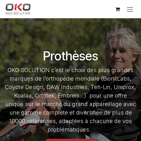
Se rendre au contenu
Prothèses
OKO SOLUTION c’est le choix des plus grandes
marques de l’orthopédie mondiale (BionitLabs,
Coyote Design, DAW Industries, Teh-Lin, Uniprox,
Koalaa, Ortotek, Embreis…) pour une offre
unique sur le marché du grand appareillage avec
une gamme complète et diversifiée de plus de
10000 références, adaptées à chacune de vos
problématiques.