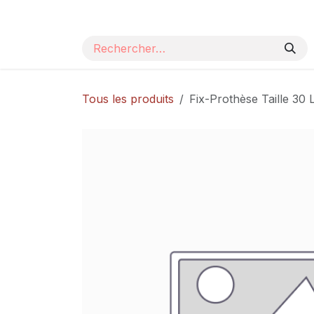
Se rendre au contenu
Page d'accueil
Nos produits
Catalogue
Tous les produits
Fix-Prothèse Taille 30