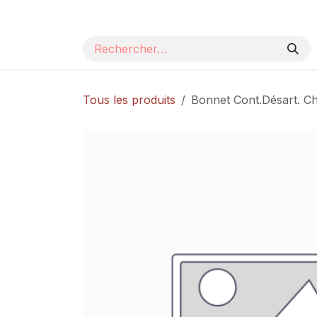
Se rendre au contenu
Page d'accueil
Nos produits
Catalogue
Tous les produits
Bonnet Cont.Désart. Ch