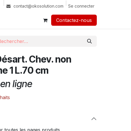
Se connecter
contact@okosolution.com
Contactez-nous​​
ésart. Chev. non
me 1 L.70 cm
en ligne
haits
 toutes les pages produits.