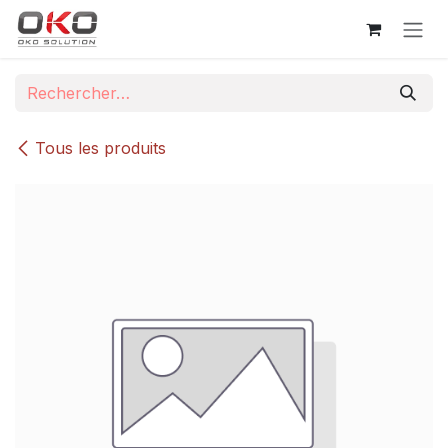
Se rendre au contenu
Tous les produits