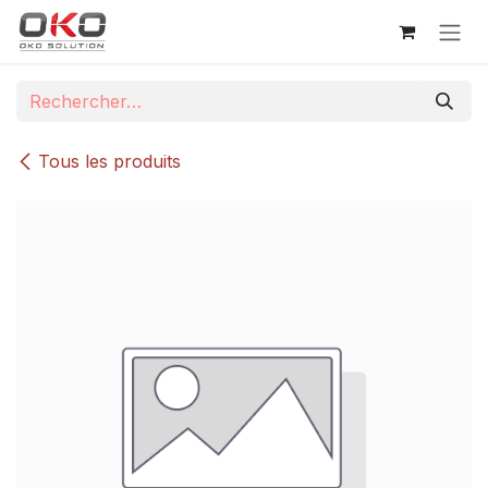
Se rendre au contenu
Tous les produits