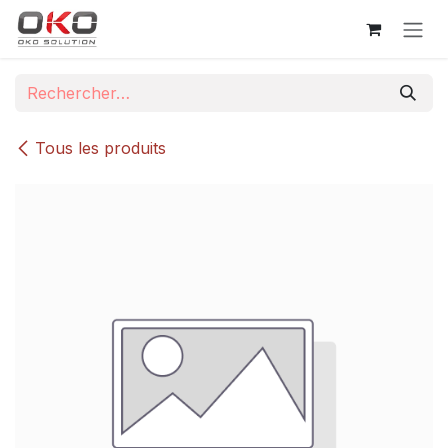
Se rendre au contenu
Tous les produits