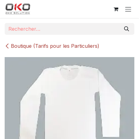
Se rendre au contenu
Boutique (Tarifs pour les Particuliers)