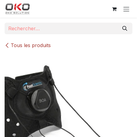
Se rendre au contenu
Tous les produits