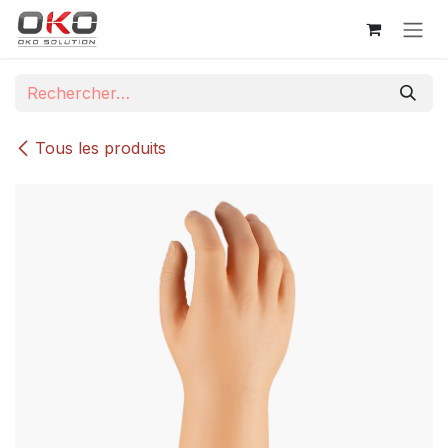
Se rendre au contenu
Tous les produits