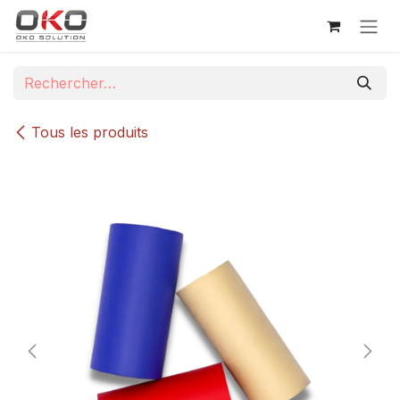
Se rendre au contenu
Tous les produits