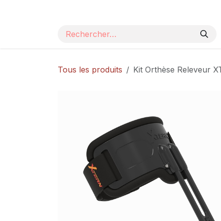
Se rendre au contenu
Page d'accueil
Nos produits
Catalogue
Tous les produits
Kit Orthèse Releveur 