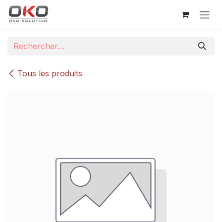
Se rendre au contenu
Tous les produits