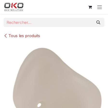
Se rendre au contenu
Tous les produits