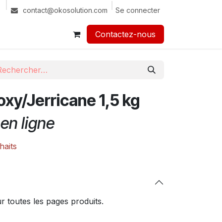
Se connecter
contact@okosolution.com
Contactez-nous​​
xy/Jerricane 1,5 kg
en ligne
haits
 toutes les pages produits.