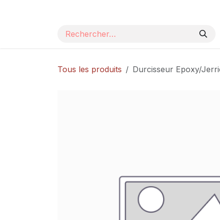
Se rendre au contenu
Page d'accueil
Nos produits
Catalogue
Tous les produits
Durcisseur Epoxy/Jerri