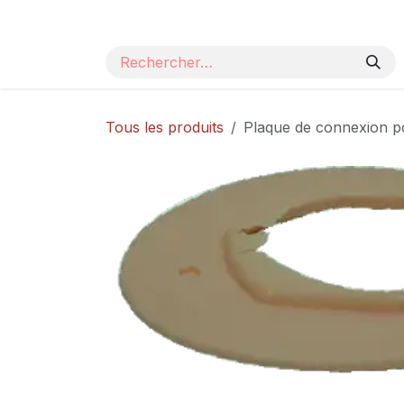
Se rendre au contenu
Page d'accueil
Nos produits
Catalogue
Tous les produits
Plaque de connexion 