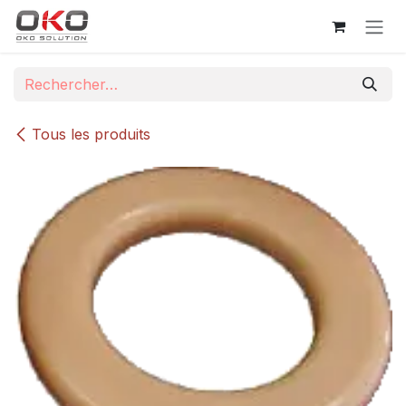
Se rendre au contenu
Tous les produits