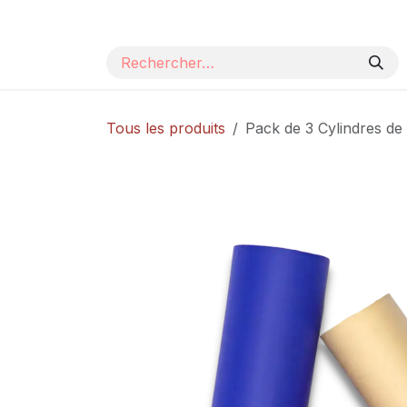
Se rendre au contenu
Page d'accueil
Nos produits
Catalogue
Tous les produits
Pack de 3 Cylindres 