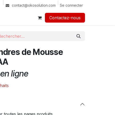
Se connecter
contact@okosolution.com
Contactez-nous​​
indres de Mousse
AA
en ligne
haits
 toutes les pages produits.