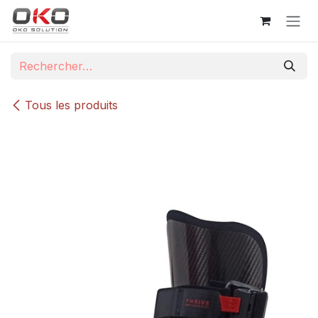
Se rendre au contenu
Tous les produits