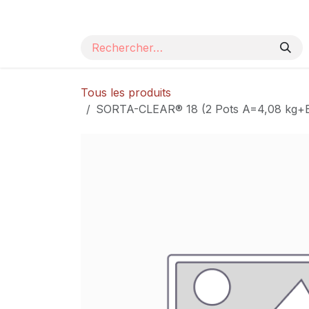
Se rendre au contenu
Page d'accueil
Nos produits
Catalogue
Tous les produits
SORTA-CLEAR® 18 (2 Pots A=4,08 kg+B=