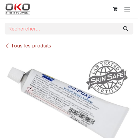
Se rendre au contenu
Tous les produits