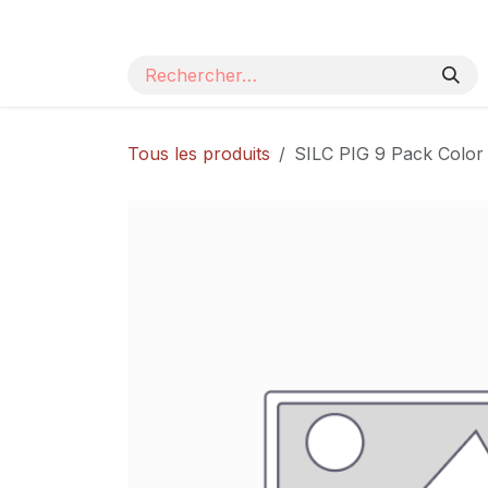
Se rendre au contenu
Page d'accueil
Nos produits
Catalogue
Tous les produits
SILC PIG 9 Pack Color