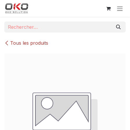
Se rendre au contenu
Tous les produits