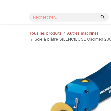
Se rendre au contenu
Page d'accueil
Nos produits
Catalogue
Tous les produits
Autres machines
Scie à plâtre SILENCIEUSE Oscimed 2000