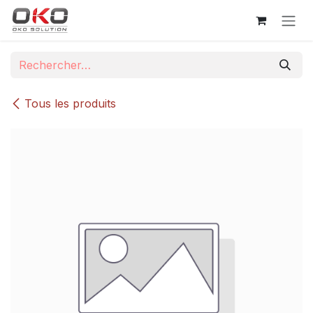
Se rendre au contenu
Tous les produits