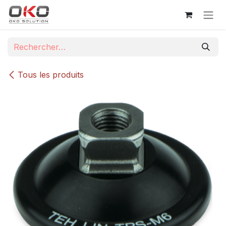
Se rendre au contenu
Tous les produits