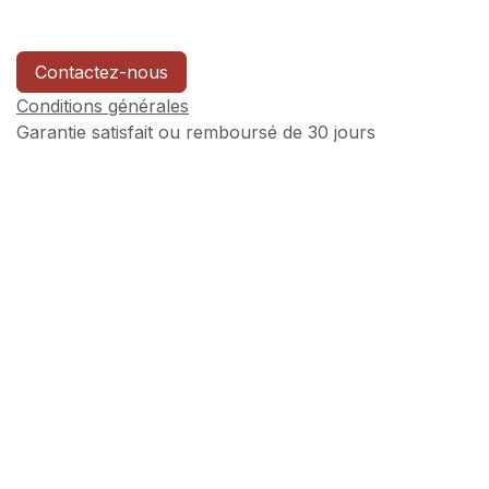
Contactez-nous
Conditions générales
Garantie satisfait ou remboursé de 30 jours
Expédition : 2-3 jours ouvrables
Référence interne:
TTC-12
ROUSSET PARC II
157 avenue Gaston Imbert
13790 ROUSSET
FRANCE