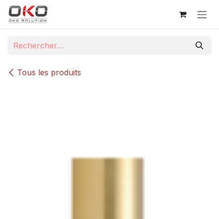
Se rendre au contenu
Tous les produits