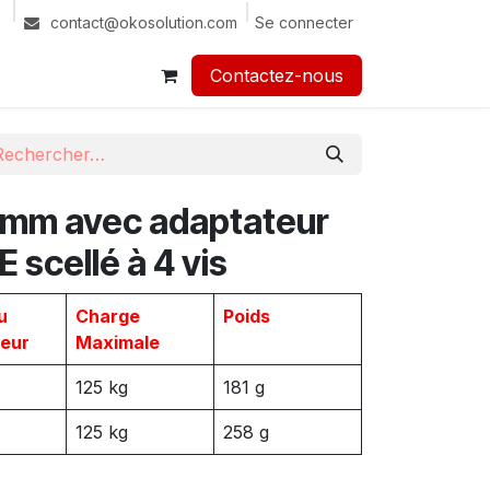
Se connecter
contact@okosolution.com
Contactez-nous​​
mm avec adaptateur
 scellé à 4 vis
u
Charge
Poids
eur
Maximale
125 kg
181 g
125 kg
258 g