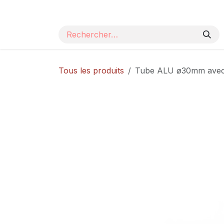
Se rendre au contenu
Page d'accueil
Nos produits
Catalogue
Tous les produits
Tube ALU ø30mm avec a