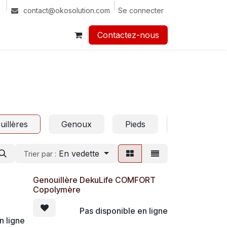
Se connecter
contact@okosolution.com
Contactez-nous​​
illères
Genoux
Pieds
Verrous & v
En vedette
Trier par :
Genouillère DekuLife COMFORT
Copolymère
Pas disponible en ligne
n ligne