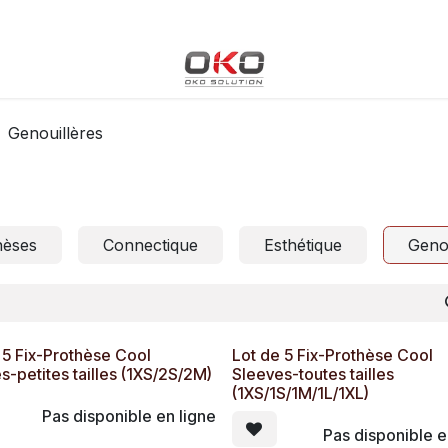
Blog
Boutique
Événements
Cours
Rendez-vous
Genouillères
hèses
Connectique
Esthétique
Genou
 5 Fix-Prothèse Cool
Lot de 5 Fix-Prothèse Cool
s-petites tailles (1XS/2S/2M)
Sleeves-toutes tailles
(1XS/1S/1M/1L/1XL)
Pas disponible en ligne
Pas disponible e