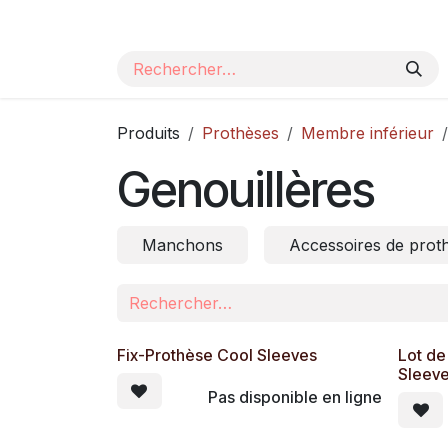
Se rendre au contenu
Page d'accueil
Nos produits
Catalogue
Produits
Prothèses
Membre inférieur
Genouillères
Manchons
Accessoires de prot
Fix-Prothèse Cool Sleeves
Lot de
Sleeve
Pas disponible en ligne