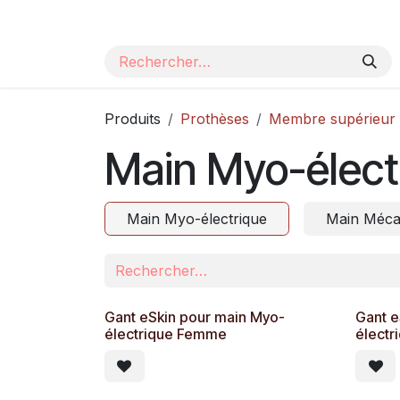
Se rendre au contenu
Page d'accueil
Nos produits
Catalogue
Produits
Prothèses
Membre supérieur
Main Myo-élect
Main Myo-électrique
Main Méca
Gant eSkin pour main Myo-
Gant e
électrique Femme
élect