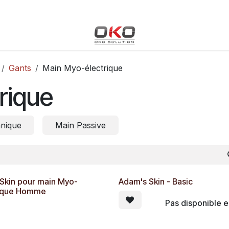
Blog
Boutique
Événements
Cours
Rendez-vous
Gants
Main Myo-électrique
rique
nique
Main Passive
Skin pour main Myo-
Adam's Skin - Basic
rique Homme
Pas disponible e